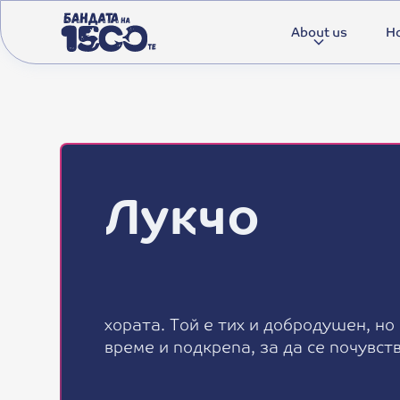
About us
Ho
Лукчо
х
о
р
а
т
а
.
Т
о
й
е
т
и
х
и
д
о
б
р
о
д
у
ш
е
н
,
н
о
в
р
е
м
е
и
п
о
д
к
р
е
п
а
,
з
а
д
а
с
е
п
о
ч
у
в
с
т
Gender: