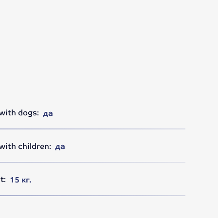
with dogs:
да
ith children:
да
t:
15 кг.