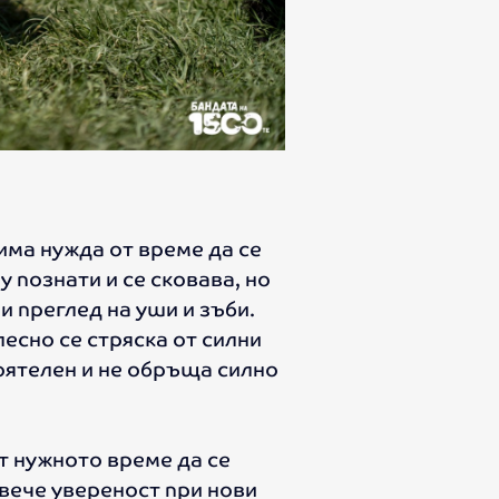
 има нужда от време да се
у познати и се сковава, но
и преглед на уши и зъби.
лесно се стряска от силни
оятелен и не обръща силно
т нужното време да се
овече увереност при нови