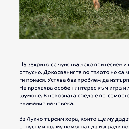
На закрито се чувства леко притеснен и
отпусне. Докосванията по тялото не са м
ги понася. Успява без проблем да изтърп
Не проявява особен интерес към игра и 
шумове. В непозната среда е по-самост
внимание на човека.
За Лукчо търсим хора, които ще му дада
отпусне и ще му помогнат да изгради п