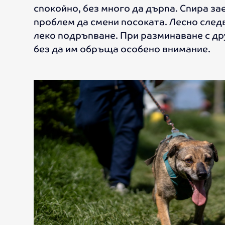
спокойно, без много да дърпа. Спира за
проблем да смени посоката. Лесно след
леко подръпване. При разминаване с др
без да им обръща особено внимание.