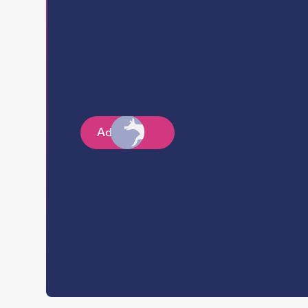
Age:
Shelter:
Size:
Adopt