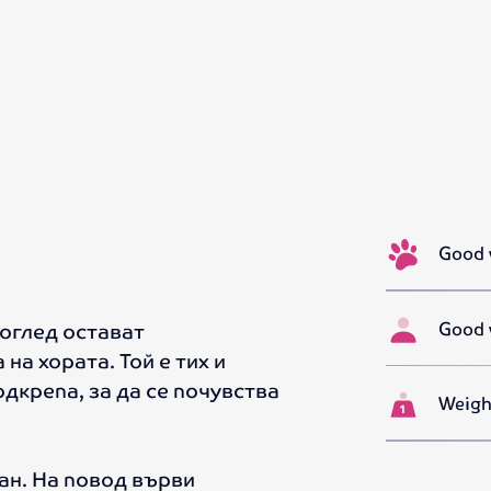
Good 
Good w
поглед остават
на хората. Той е тих и
дкрепа, за да се почувства
Weigh
ан. На повод върви