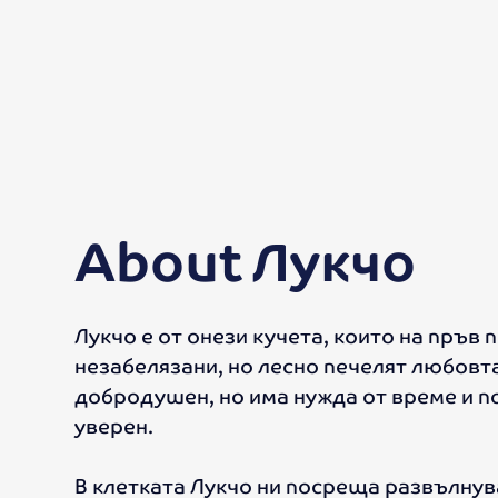
About
Лукчо
Лукчо е от онези кучета, които на пръв 
незабелязани, но лесно печелят любовта 
добродушен, но има нужда от време и по
уверен.
В клетката Лукчо ни посреща развълнув