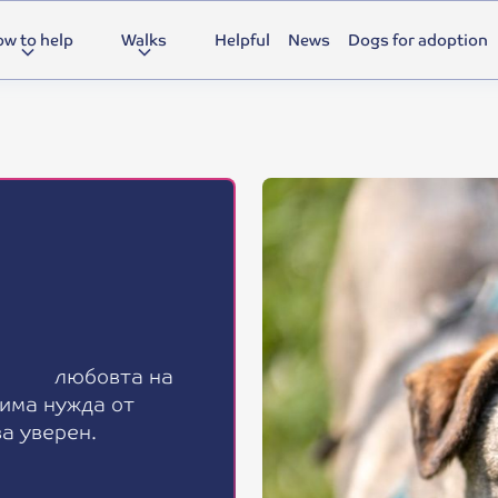
w to help
Walks
Helpful
News
Dogs for adoption
л
ю
б
о
в
т
а
н
а
и
м
а
н
у
ж
д
а
о
т
в
а
у
в
е
р
е
н
.