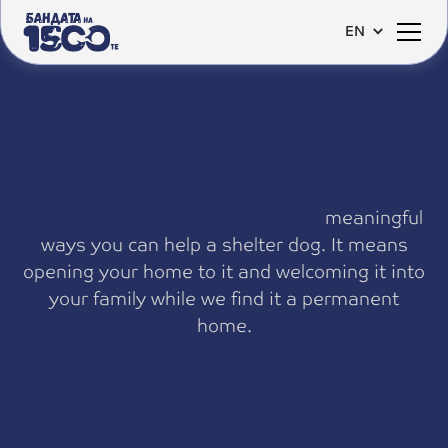
EN
m
e
a
n
i
n
g
f
u
l
w
a
y
s
y
o
u
c
a
n
h
e
l
p
a
s
h
e
l
t
e
r
d
o
g
.
I
t
m
e
a
n
s
o
p
e
n
i
n
g
y
o
u
r
h
o
m
e
t
o
i
t
a
n
d
w
e
l
c
o
m
i
n
g
i
t
i
n
t
o
y
o
u
r
f
a
m
i
l
y
w
h
i
l
e
w
e
f
i
n
d
i
t
a
p
e
r
m
a
n
e
n
t
h
o
m
e
.