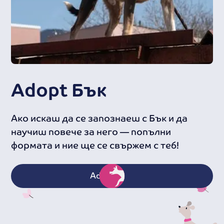
Adopt
Бък
Ако искаш да се запознаеш с Бък и да
научиш повече за него — попълни
формата и ние ще се свържем с теб!
Adopt