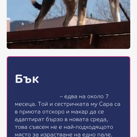
Бък
–
е
д
в
а
н
а
о
к
о
л
о
7
м
е
с
е
ц
а
.
Т
о
й
и
с
е
с
т
р
и
ч
к
а
т
а
м
у
С
а
р
а
с
а
в
п
р
и
ю
т
а
о
т
с
к
о
р
о
и
м
а
к
а
р
д
а
с
е
а
д
а
п
т
и
р
а
т
б
ъ
р
з
о
в
н
о
в
а
т
а
с
р
е
д
а
,
т
о
в
а
с
ъ
в
с
е
м
н
е
е
н
а
й
-
п
о
д
х
о
д
я
щ
о
т
о
м
я
с
т
о
з
а
и
з
р
а
с
т
в
а
н
е
н
а
е
д
н
о
п
а
л
е
.