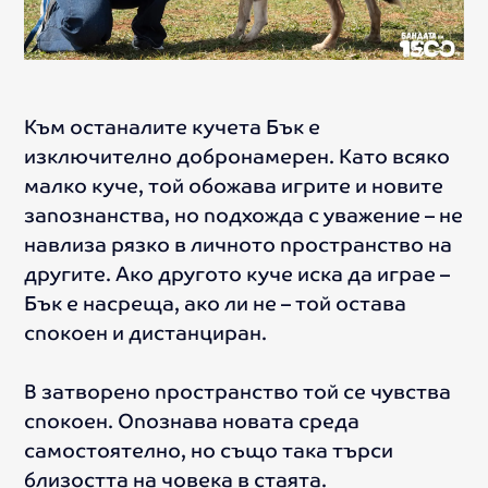
Към останалите кучета Бък е
изключително добронамерен. Като всяко
малко куче, той обожава игрите и новите
запознанства, но подхожда с уважение – не
навлиза рязко в личното пространство на
другите. Ако другото куче иска да играе –
Бък е насреща, ако ли не – той остава
спокоен и дистанциран.
В затворено пространство той се чувства
спокоен. Опознава новата среда
самостоятелно, но също така търси
близостта на човека в стаята.