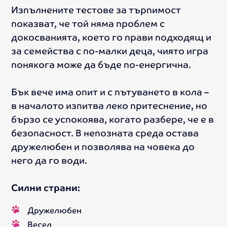
Изпълнените тестове за търпимост
показват, че той няма проблем с
докосванията, което го прави подходящ и
за семейства с по-малки деца, чиято игра
понякога може да бъде по-енергична.
Бък вече има опит и с пътуването в кола –
в началото изпитва леко притеснение, но
бързо се успокоява, когато разбере, че е в
безопасност. В непозната среда остава
дружелюбен и позволява на човека до
него да го води.
Силни страни:
Дружелюбен
Весел