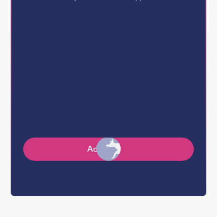
Gender:
Age:
Shelter:
Size:
Adopt