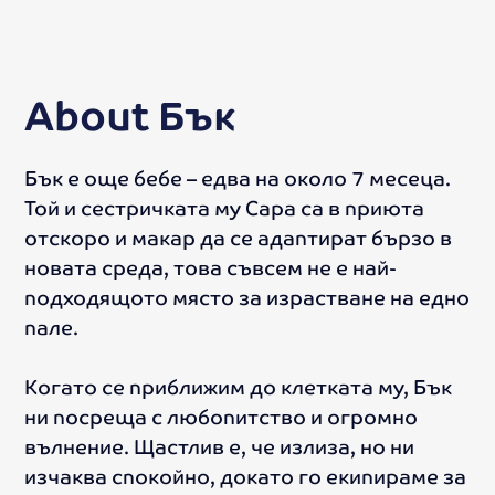
About
Бък
Бък е още бебе – едва на около 7 месеца.
Той и сестричката му Сара са в приюта
отскоро и макар да се адаптират бързо в
новата среда, това съвсем не е най-
подходящото място за израстване на едно
пале.
Когато се приближим до клетката му, Бък
ни посреща с любопитство и огромно
вълнение. Щастлив е, че излиза, но ни
изчаква спокойно, докато го екипираме за