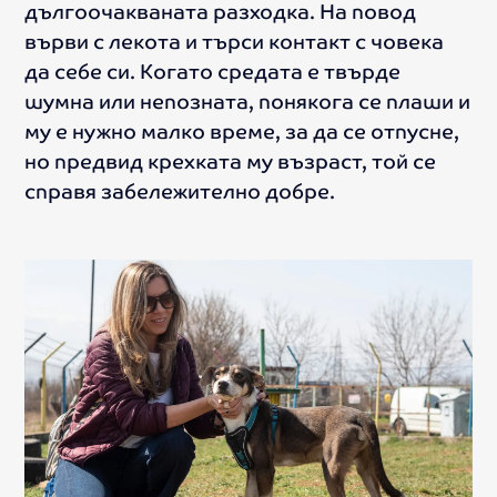
дългоочакваната разходка. На повод
върви с лекота и търси контакт с човека
да себе си. Когато средата е твърде
шумна или непозната, понякога се плаши и
му е нужно малко време, за да се отпусне,
но предвид крехката му възраст, той се
справя забележително добре.