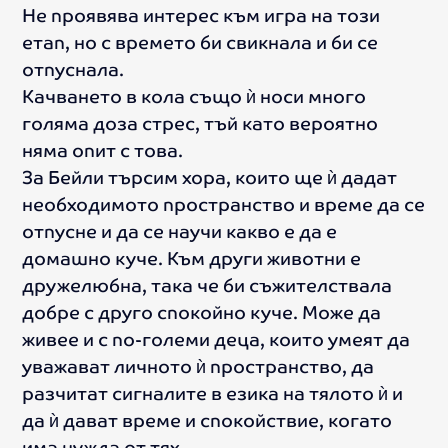
Не проявява интерес към игра на този
етап, но с времето би свикнала и би се
отпуснала.
Качването в кола също ѝ носи много
голяма доза стрес, тъй като вероятно
няма опит с това.
За Бейли търсим хора, които ще ѝ дадат
необходимото пространство и време да се
отпусне и да се научи какво е да е
домашно куче. Към други животни е
дружелюбна, така че би съжителствала
добре с друго спокойно куче. Може да
живее и с по-големи деца, които умеят да
уважават личното ѝ пространство, да
разчитат сигналите в езика на тялото ѝ и
да ѝ дават време и спокойствие, когато
има нужда от тях.