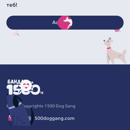
теб!
Adopt
©
2026
Copyrights 1500 Dog Gang
info@1500doggang.com