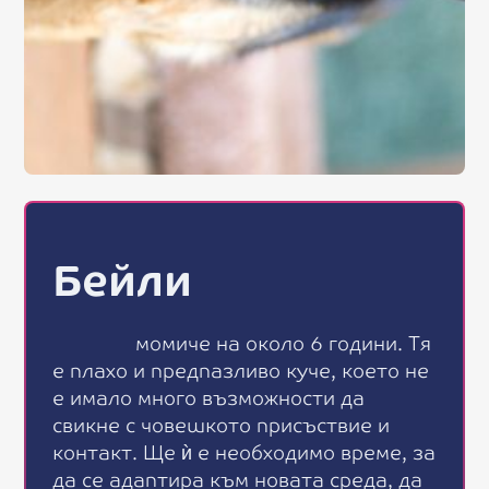
Бейли
м
о
м
и
ч
е
н
а
о
к
о
л
о
6
г
о
д
и
н
и
.
Т
я
е
п
л
а
х
о
и
п
р
е
д
п
а
з
л
и
в
о
к
у
ч
е
,
к
о
е
т
о
н
е
е
и
м
а
л
о
м
н
о
г
о
в
ъ
з
м
о
ж
н
о
с
т
и
д
а
с
в
и
к
н
е
с
ч
о
в
е
ш
к
о
т
о
п
р
и
с
ъ
с
т
в
и
е
и
к
о
н
т
а
к
т
.
Щ
е
ѝ
е
н
е
о
б
х
о
д
и
м
о
в
р
е
м
е
,
з
а
д
а
с
е
а
д
а
п
т
и
р
а
к
ъ
м
н
о
в
а
т
а
с
р
е
д
а
,
д
а