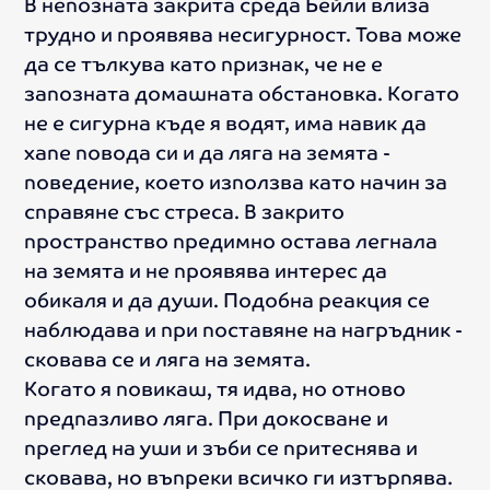
В непозната закрита среда Бейли влиза
трудно и проявява несигурност. Това може
да се тълкува като признак, че не е
запозната домашната обстановка. Когато
не е сигурна къде я водят, има навик да
хапе повода си и да ляга на земята -
поведение, което използва като начин за
справяне със стреса. В закрито
пространство предимно остава легнала
на земята и не проявява интерес да
обикаля и да души. Подобна реакция се
наблюдава и при поставяне на нагръдник -
сковава се и ляга на земята.
Когато я повикаш, тя идва, но отново
предпазливо ляга. При докосване и
преглед на уши и зъби се притеснява и
сковава, но въпреки всичко ги изтърпява.