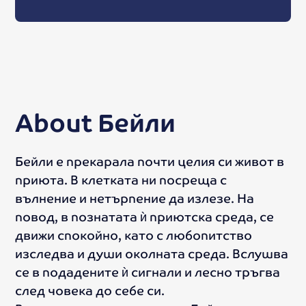
About
Бейли
Бейли е прекарала почти целия си живот в
приюта. В клетката ни посреща с
вълнение и нетърпение да излезе. На
повод, в познатата ѝ приютска среда, се
движи спокойно, като с любопитство
изследва и души околната среда. Вслушва
се в подадените ѝ сигнали и лесно тръгва
след човека до себе си.