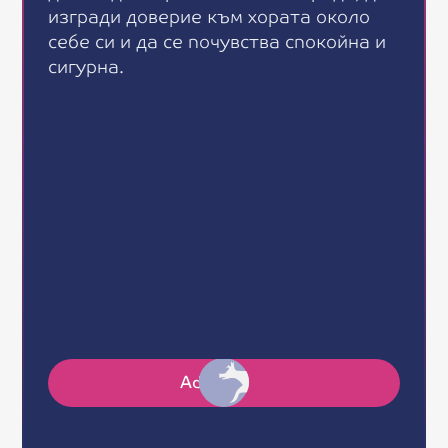
и
з
г
р
а
д
и
д
о
в
е
р
и
е
к
ъ
м
х
о
р
а
т
а
о
к
о
л
о
с
е
б
е
с
и
и
д
а
с
е
п
о
ч
у
в
с
т
в
а
с
п
о
к
о
й
н
а
и
с
и
г
у
р
н
а
.
Gender:
Age:
Shelter:
Size:
Adopt