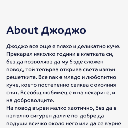
About
Джоджо
Джоджо все още е плахо и деликатно куче.
Прекарал няколко години в клетката си,
без да позволява да му бъде сложен
повод, той тепърва открива света извън
решетките. Все пак е младо и любопитно
куче, което постепенно свиква с околния
свят. Всеобщ любимец е и на лекарите, и
на доброволците.
На повод върви малко хаотично, без да е
напълно сигурен дали е по-добре да
подуши всичко около него или да се върне