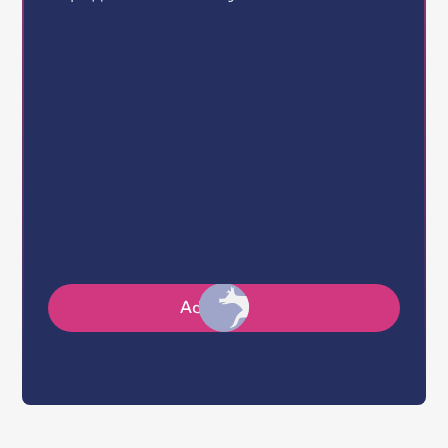
Gender:
Age:
Shelter:
Size:
Adopt