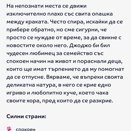
На непознати места се движи
изключително плахо със свита опашка
между краката. Често спира, искайки да се
прибере обратно, но сме сигурни, че
просто се нуждае от време, за да свикне с
новостите около него. Джоджо би бил
чудесен любимец за семейство със
спокоен начин на живот и пораснали деца,
които ще имат търпението да му помогнат
да се отпусне. Вярваме, че въпреки своята
деликатна натура, в него се крие едно
игриво и любопитно куче, което чака
своите хора, пред които да се разкрие.
Силни страни:
спокоен