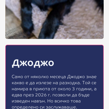
Джоджо
С
а
м
о
о
т
н
я
к
о
л
к
о
м
е
с
е
ц
а
Д
ж
о
д
ж
о
з
н
а
е
к
а
к
в
о
е
д
а
и
з
л
е
з
е
н
а
р
а
з
х
о
д
к
а
.
Т
о
й
с
е
н
а
м
и
р
а
в
п
р
и
ю
т
а
о
т
о
к
о
л
о
3
г
о
д
и
н
и
,
а
е
д
в
а
п
р
е
з
2
0
2
6
г
.
п
о
з
в
о
л
и
д
а
б
ъ
д
е
и
з
в
е
д
е
н
н
а
в
ъ
н
.
Н
о
в
с
и
ч
к
о
т
о
в
а
о
п
р
е
д
е
л
е
н
о
с
и
з
а
с
л
у
ж
а
в
а
ш
е
.