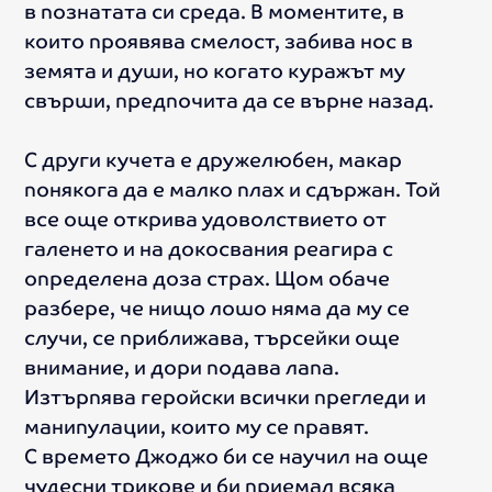
в познатата си среда. В моментите, в
които проявява смелост, забива нос в
земята и души, но когато куражът му
свърши, предпочита да се върне назад.
С други кучета е дружелюбен, макар
понякога да е малко плах и сдържан. Той
все още открива удоволствието от
галенето и на докосвания реагира с
определена доза страх. Щом обаче
разбере, че нищо лошо няма да му се
случи, се приближава, търсейки още
внимание, и дори подава лапа.
Изтърпява геройски всички прегледи и
манипулации, които му се правят.
С времето Джоджо би се научил на още
чудесни трикове и би приемал всяка