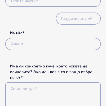
Имейл*
Има ли конкретно куче, което искате да
осиновите? Ако да - кое е то и защо избра
него?*