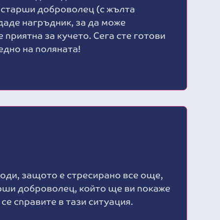
 старши доброволец (с жълта
 даде нагръдник, за да може
е приятна за кучето. Сега сте готови
едно на поляната!
ходи, защото е стресирано все още,
рши доброволец, който ще ви покаже
 се справите в тази ситуация.