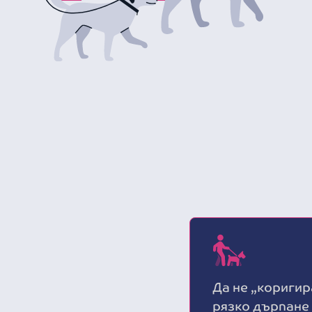
Да не „коригир
рязко дърпане 