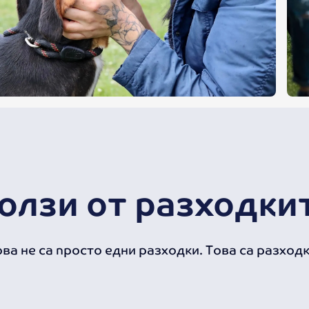
олзи от разходки
о
в
а
н
е
с
а
п
р
о
с
т
о
е
д
н
и
р
а
з
х
о
д
к
и
.
Т
о
в
а
с
а
р
а
з
х
о
д