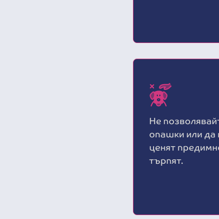
Не позволявайт
опашки или да
ценят предимно
търпят.