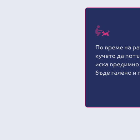
По време на р
кучето да потъ
иска предимно 
бъде галено и 