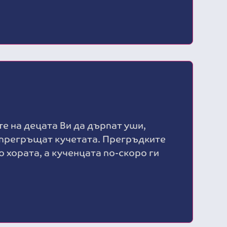
е на децата Ви да дърпат уши,
 прегръщат кучетата. Прегръдките
 хората, а кученцата по-скоро ги