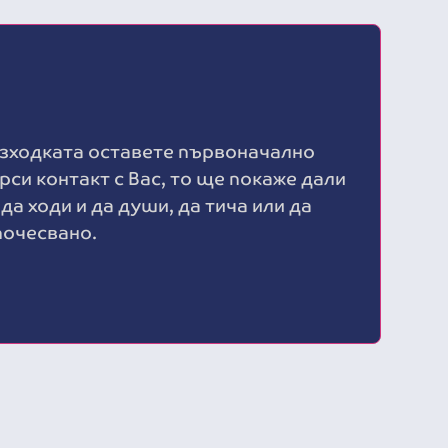
азходката оставете първоначално
рси контакт с Вас, то ще покаже дали
да ходи и да души, да тича или да
почесвано.