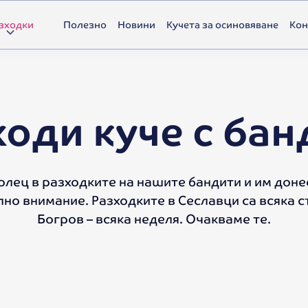
зходки
Полезно
Новини
Кучета за осиновяване
Кон
ходи куче с бан
лец в разходките на нашите бандити и им доне
лно внимание. Разходките в Сеславци са всяка съ
Богров – всяка неделя. Очакваме те.