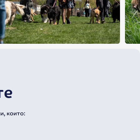
те
к
и
,
к
о
и
т
о
: