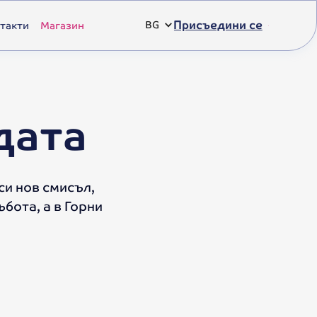
Присъедини се
такти
Магазин
BG
дата
си нов смисъл,
бота, а в Горни