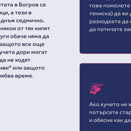
тата в Богров се
това помолете
и, а тези в
тениска) да ви
веднъж седмично.
разходката да 
някои от тях кипят
да потичате за
руги обаче няма да
, защото все още
кучета дори могат
да не ходят
ливи“ или защото
рябва време.
Ако кучето не 
потърсете ста
и обясни как да