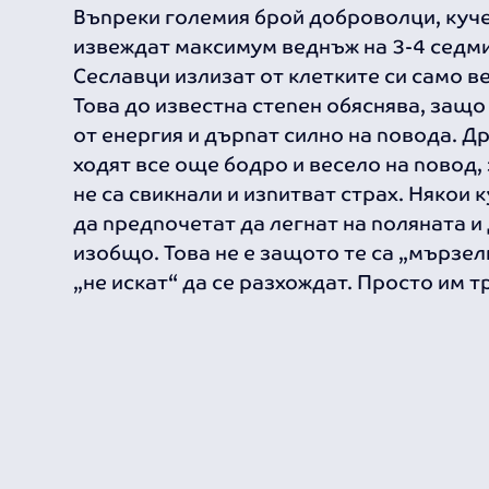
Въпреки големия брой доброволци, куче
извеждат максимум веднъж на 3-4 седмиц
Сеславци излизат от клетките си само 
Това до известна степен обяснява, защо 
от енергия и дърпат силно на повода. Д
ходят все още бодро и весело на повод
не са свикнали и изпитват страх. Някои 
да предпочетат да легнат на поляната и 
изобщо. Това не е защото те са „мързе
„не искат“ да се разхождат. Просто им т