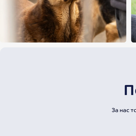
П
З
а
н
а
с
т