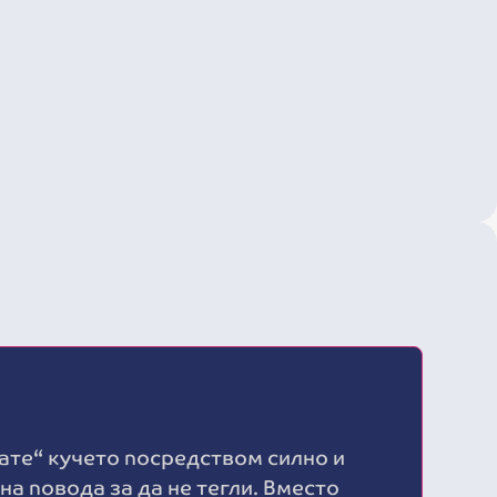
ате“ кучето посредством силно и
на повода за да не тегли. Вместо