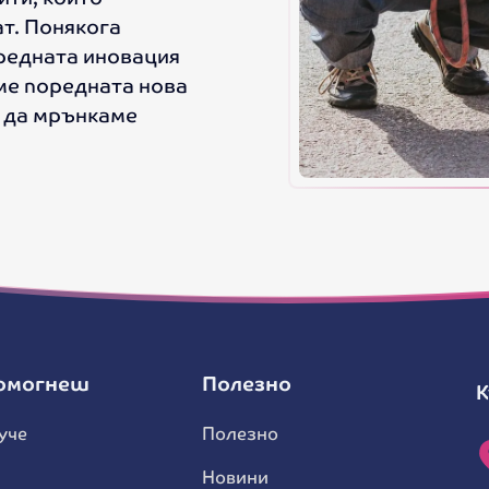
т. Понякога
оредната иновация
ме поредната нова
з да мрънкаме
помогнеш
Полезно
К
уче
Полезно
Новини