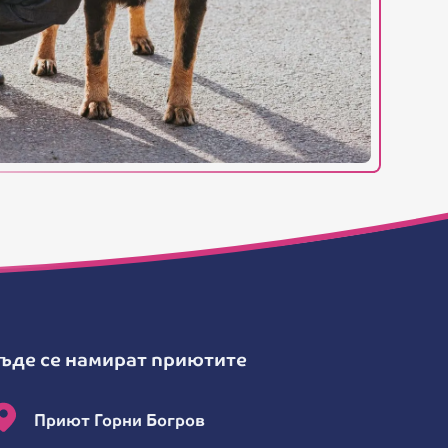
ъде се намират приютите
Приют Горни Богров