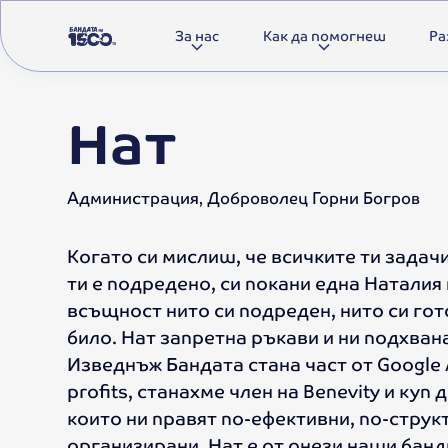
За нас
Как да помогнеш
Ра
Нат
Администрация, Доброволец Горни Богров
Когато си мислиш, че всичките ти задачи
ти е подредено, си покани една Наталия
всъщност нито си подреден, нито си гото
било. Нат запретна ръкави и ни подхвана
Изведнъж Бандата стана част от Google A
profits, станахме член на Benevity и куп
които ни правят по-ефективни, по-струк
организирани. Нат е от онези наши банд