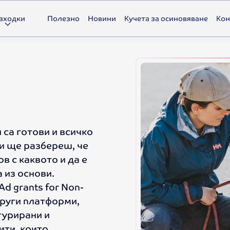
зходки
Полезно
Новини
Кучета за осиновяване
Кон
 са готови и всичко
 и ще разбереш, че
в с каквото и да е
 из основи.
d grants for Nоn-
 други платформи,
турирани и
ити, които