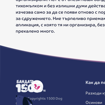
тихомълком и без излишни думи действа
изчезва само за да се появи отново с п
за сдружението. Ние търпеливо приема
апликация, с която тя ни организира, бе
прекалено много.
Как да 
Разходи к
©
2026
Copyrights 1500 Dog
Осинови
Gang