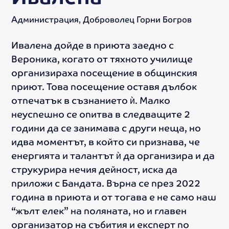
Администрация, Доброволец Горни Богров
Ивалена дойде в приюта заедно с
Вероника, когато от тяхното училище
организираха посещение в общинския
приют. Това посещение оставя дълбок
отпечатък в съзнанието ѝ. Малко
неуспешно се опитва в следващите 2
години да се занимава с други неща, но
идва моментът, в който си признава, че
енергията и талантът ѝ да организира и да
струкурира нечия дейност, иска да
приложи с Бандата. Върна се през 2022
година в приюта и от тогава е не само наш
“жълт елек” на поляната, но и главен
организатор на събития и експерт по